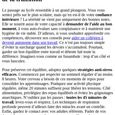
Le passage au lycée ressemble à un grand plongeon. Vous vous
sentez prêts sur le plan scolaire, mais qu’en est-il de votre
confiance
intérieure
? La sérénité ne vient pas uniquement des bonnes notes.
Elle se nourrit aussi de votre capacité à
demander de l’aide au bon
moment
, à vous auto-évaluer sans complaisance et à maintenir une
hygiène de vie stable. D’ailleurs, si vous souhaitez approfondir ces
compétences, découvrez nos conseils pour
aider un collégien à
devenir autonome dans son travail
. Ce n’est pas toujours simple
d’éviter la surcharge quand les devoirs s’accumulent. Pourtant,
garder un bon équilibre entre travail et détente fait toute la
différence. Imaginez-vous comme un funambule : trop d’un côté et
vous basculez.
Pour préserver cet équilibre, adoptez quelques
stratégies anti-stress
efficaces
. Commencez par respecter un sommeil régulier d’au moins
8 heures. Votre cerveau a besoin de ces moments de repos pour
consolider les apprentissages. Pratiquez une activité physique
régulière, même 20 minutes suffisent pour libérer les tensions. Côté
alimentation, privilégiez des repas équilibrés et évitez les grignotages
anarchiques. N’oubliez pas les pauses :
toutes les 45 minutes de
travail
, levez-vous et respirez. Les techniques de respiration
profonde peuvent d’ailleurs faire des miracles avant un contrôle.
Enfin, gardez le contact avec vos adultes référents. Parler de vos