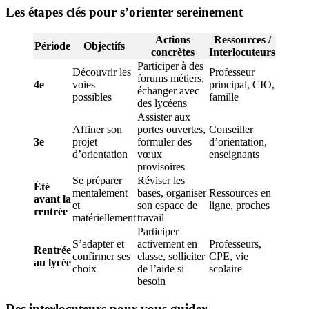
Les étapes clés pour s’orienter sereinement
Actions
Ressources /
Période
Objectifs
concrètes
Interlocuteurs
Participer à des
Découvrir les
Professeur
forums métiers,
4e
voies
principal, CIO,
échanger avec
possibles
famille
des lycéens
Assister aux
Affiner son
portes ouvertes,
Conseiller
3e
projet
formuler des
d’orientation,
d’orientation
vœux
enseignants
provisoires
Se préparer
Réviser les
Été
mentalement
bases, organiser
Ressources en
avant la
et
son espace de
ligne, proches
rentrée
matériellement
travail
Participer
S’adapter et
activement en
Professeurs,
Rentrée
confirmer ses
classe, solliciter
CPE, vie
au lycée
choix
de l’aide si
scolaire
besoin
Des interlocuteurs pour vous guider