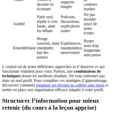
supports
dessine en
couleurs
imagés
écoutant
inutiles
Ne pas
Parle seul,
Podcasts,
prendre
répète à voix
discussions,
Auditif
assez de
haute, aime
explications
notes
les débats
orales
écrites
Bouge
Rester
souvent, aime
Expériences,
assis trop
Kinesthésique
manipuler,
manipulation,
longtemps
fait des
mouvement
sans pause
pauses
L’central est de tester différentes approches et d’observer ce qui
fonctionne vraiment pour vous. Parfois, une
combinaison de
techniques
donne les meilleurs résultats. Ne vous enfermez pas
dans un seul profil. Pour compléter ces stratégies d’apprentissage,
découvrez comment
organiser ses devoirs au collège sans stress
et
mettre en place une organisation efficace adaptée à votre profil.
Structurer l’information pour mieux
retenir (du cours à la leçon apprise)