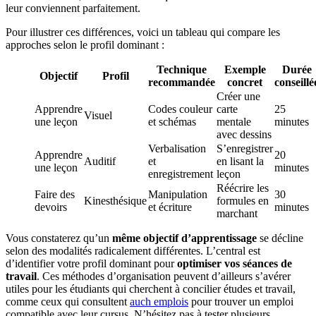
leur conviennent parfaitement.
Pour illustrer ces différences, voici un tableau qui compare les
approches selon le profil dominant :
Technique
Exemple
Durée
Objectif
Profil
recommandée
concret
conseillé
Créer une
Apprendre
Codes couleur
carte
25
Visuel
une leçon
et schémas
mentale
minutes
avec dessins
Verbalisation
S’enregistrer
Apprendre
20
Auditif
et
en lisant la
une leçon
minutes
enregistrement
leçon
Réécrire les
Faire des
Manipulation
30
Kinesthésique
formules en
devoirs
et écriture
minutes
marchant
Vous constaterez qu’un
même objectif d’apprentissage
se décline
selon des modalités radicalement différentes. L’central est
d’identifier votre profil dominant pour
optimiser vos séances de
travail
. Ces méthodes d’organisation peuvent d’ailleurs s’avérer
utiles pour les étudiants qui cherchent à concilier études et travail,
comme ceux qui consultent
auch emplois
pour trouver un emploi
compatible avec leur cursus. N’hésitez pas à tester plusieurs