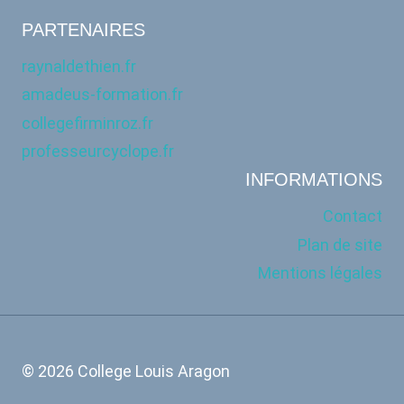
PARTENAIRES
raynaldethien.fr
amadeus-formation.fr
collegefirminroz.fr
professeurcyclope.fr
INFORMATIONS
Contact
Plan de site
Mentions légales
© 2026 College Louis Aragon