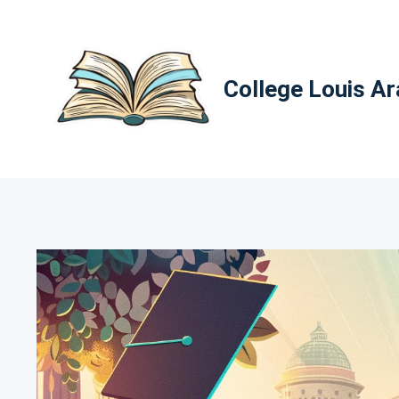
Aller
au
contenu
College Louis A